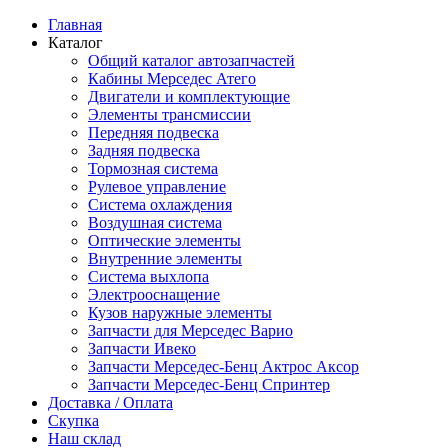
Главная
Каталог
Общий каталог автозапчастей
Кабины Мерседес Атего
Двигатели и комплектующие
Элементы трансмиссии
Передняя подвеска
Задняя подвеска
Тормозная сиcтема
Рулевое управление
Система охлаждения
Воздушная система
Оптические элементы
Внутренние элементы
Система выхлопа
Электрооснащение
Кузов наружные элементы
Запчасти для Мерседес Варио
Запчасти Ивеко
Запчасти Мерседес-Бенц Актрос Аксор
Запчасти Мерседес-Бенц Спринтер
Доставка / Оплата
Скупка
Наш склад