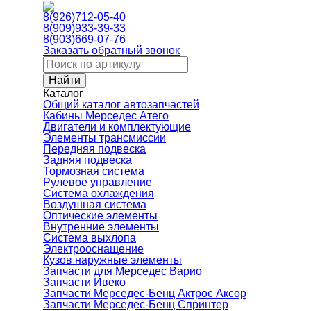
8(926)712-05-40
8(909)933-39-33
8(903)669-07-76
Заказать обратный звонок
Каталог
Общий каталог автозапчастей
Кабины Мерседес Атего
Двигатели и комплектующие
Элементы трансмиссии
Передняя подвеска
Задняя подвеска
Тормозная сиcтема
Рулевое управление
Система охлаждения
Воздушная система
Оптические элементы
Внутренние элементы
Система выхлопа
Электрооснащение
Кузов наружные элементы
Запчасти для Мерседес Варио
Запчасти Ивеко
Запчасти Мерседес-Бенц Актрос Аксор
Запчасти Мерседес-Бенц Спринтер