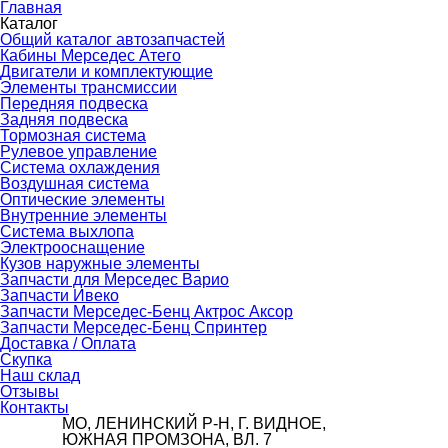
Главная
Каталог
Общий каталог автозапчастей
Кабины Мерседес Атего
Двигатели и комплектующие
Элементы трансмиссии
Передняя подвеска
Задняя подвеска
Тормозная сиcтема
Рулевое управление
Система охлаждения
Воздушная система
Оптические элементы
Внутренние элементы
Система выхлопа
Электрооснащение
Кузов наружные элементы
Запчасти для Мерседес Варио
Запчасти Ивеко
Запчасти Мерседес-Бенц Актрос Аксор
Запчасти Мерседес-Бенц Спринтер
Доставка / Оплата
Скупка
Наш склад
Отзывы
Контакты
МО, ЛЕНИНСКИЙ Р-Н, Г. ВИДНОЕ,
ЮЖНАЯ ПРОМЗОНА, ВЛ. 7