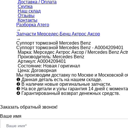
Доставка / Оплата
Скупка
Наш склад
Отзывы
Контакты
Разборка Атего
→
Запчасти Мерседес-Бенц Актрос Аксор
→
Суппорт тормозной Mercedes Benz
Суппорт тормозной Mercedes Benz - А0004209401
Марка:
Мерседес Актрос Аксор / Mercedes Benz Actr
Производитель:
Mercedes Benz
Артикул:
А0004209401
Состояние:
Новая / оригинал
Цена:
Договорная
Мы производим доставку по Москве и Московской об
❶
Данная деталь есть на нашем складе.
❷
В наличии новые оригинальные запчасти.
❸
На все детали и узлы гарантия 14 дней с момента
❹
Гарантированный возврат денежных средств.
Заказать обратный звонок!
Ваше имя