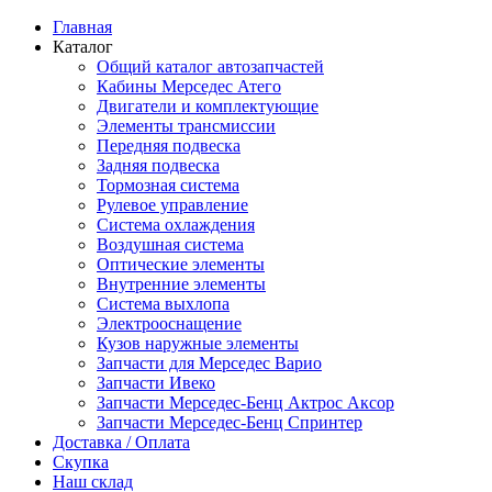
Главная
Каталог
Общий каталог автозапчастей
Кабины Мерседес Атего
Двигатели и комплектующие
Элементы трансмиссии
Передняя подвеска
Задняя подвеска
Тормозная сиcтема
Рулевое управление
Система охлаждения
Воздушная система
Оптические элементы
Внутренние элементы
Система выхлопа
Электрооснащение
Кузов наружные элементы
Запчасти для Мерседес Варио
Запчасти Ивеко
Запчасти Мерседес-Бенц Актрос Аксор
Запчасти Мерседес-Бенц Спринтер
Доставка / Оплата
Скупка
Наш склад