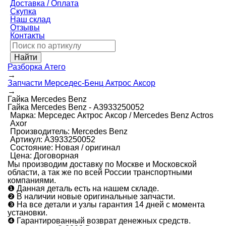
Доставка / Оплата
Скупка
Наш склад
Отзывы
Контакты
Разборка Атего
→
Запчасти Мерседес-Бенц Актрос Аксор
→
Гайка Mercedes Benz
Гайка Mercedes Benz - А3933250052
Марка:
Мерседес Актрос Аксор / Mercedes Benz Actros
Axor
Производитель:
Mercedes Benz
Артикул:
А3933250052
Состояние:
Новая / оригинал
Цена:
Договорная
Мы производим доставку по Москве и Московской
области, а так же по всей России транспортными
компаниями.
❶
Данная деталь есть на нашем складе.
❷
В наличии новые оригинальные запчасти.
❸
На все детали и узлы гарантия 14 дней с момента
установки.
❹
Гарантированный возврат денежных средств.