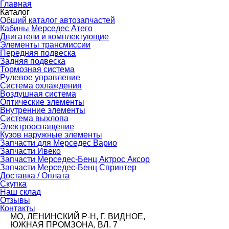
Главная
Каталог
Общий каталог автозапчастей
Кабины Мерседес Атего
Двигатели и комплектующие
Элементы трансмиссии
Передняя подвеска
Задняя подвеска
Тормозная сиcтема
Рулевое управление
Система охлаждения
Воздушная система
Оптические элементы
Внутренние элементы
Система выхлопа
Электрооснащение
Кузов наружные элементы
Запчасти для Мерседес Варио
Запчасти Ивеко
Запчасти Мерседес-Бенц Актрос Аксор
Запчасти Мерседес-Бенц Спринтер
Доставка / Оплата
Скупка
Наш склад
Отзывы
Контакты
МО, ЛЕНИНСКИЙ Р-Н, Г. ВИДНОЕ,
ЮЖНАЯ ПРОМЗОНА, ВЛ. 7