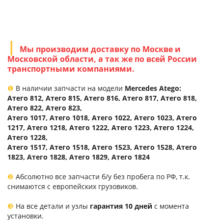
Мы производим доставку по Москве и
Московской области, а так же по всей России
транспортными компаниями.
❶
В наличии запчасти на модели
Mercedes Atego:
Атего 812, Атего 815, Атего 816, Атего 817, Атего 818,
Атего 822, Атего 823,
Атего 1017, Атего 1018, Атего 1022, Атего 1023, Атего
1217, Атего 1218, Атего 1222, Атего 1223, Атего 1224,
Атего 1228,
Атего 1517, Атего 1518, Атего 1523, Атего 1528, Атего
1823, Атего 1828, Атего 1829, Атего 1824
❷
Абсолютно все запчасти б/у без пробега по РФ, т.к.
снимаются с европейских грузовиков.
❸
На все детали и узлы
гарантия 10 дней
с момента
установки.