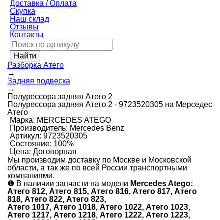
Доставка / Оплата
Скупка
Наш склад
Отзывы
Контакты
Разборка Атего
→
Задняя подвеска
→
Полурессора задняя Атего 2
Полурессора задняя Атего 2 - 9723520305 на Мерседес
Атего
Марка:
MERCEDES ATEGO
Производитель:
Mercedes Benz
Артикул:
9723520305
Состояние:
100%
Цена:
Договорная
Мы производим доставку по Москве и Московской
области, а так же по всей России транспортными
компаниями.
❶
В наличии запчасти на модели
Mercedes Atego:
Атего 812, Атего 815, Атего 816, Атего 817, Атего
818, Атего 822, Атего 823,
Атего 1017, Атего 1018, Атего 1022, Атего 1023,
Атего 1217, Атего 1218, Атего 1222, Атего 1223,