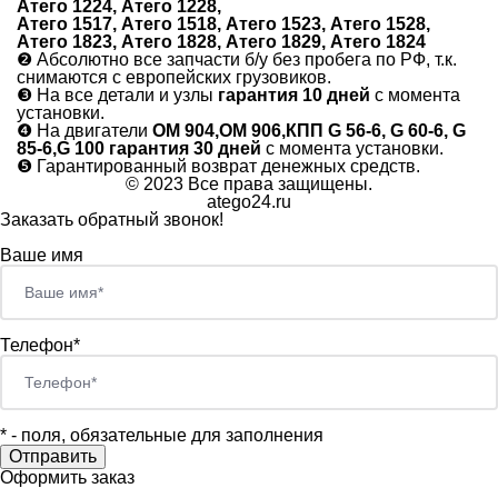
Атего 1224, Атего 1228,
Атего 1517, Атего 1518, Атего 1523, Атего 1528,
Атего 1823, Атего 1828, Атего 1829, Атего 1824
❷
Абсолютно все запчасти б/у без пробега по РФ, т.к.
снимаются с европейских грузовиков.
❸
На все детали и узлы
гарантия 10 дней
с момента
установки.
❹
На двигатели
ОМ 904,ОМ 906,КПП G 56-6, G 60-6, G
85-6,G 100 гарантия 30 дней
с момента установки.
❺
Гарантированный возврат денежных средств.
© 2023 Все права защищены.
atego24.ru
Заказать обратный звонок!
Ваше имя
Телефон*
*
- поля, обязательные для заполнения
Оформить заказ