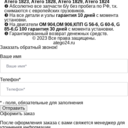
Атего 1823, Атего 1828, Атего 1829, Атего 1824
❷
Абсолютно все запчасти б/у без пробега по РФ, т.к.
снимаются с европейских грузовиков.
❸
На все детали и узлы
гарантия 10 дней
с момента
установки.
❹
На двигатели
ОМ 904,ОМ 906,КПП G 56-6, G 60-6, G
85-6,G 100 гарантия 30 дней
с момента установки.
❺
Гарантированный возврат денежных средств.
© 2023 Все права защищены.
atego24.ru
Заказать обратный звонок!
Ваше имя
Телефон*
*
- поля, обязательные для заполнения
Оформить заказ
После оформления заказа с вами свяжется менеджер для
уточнения информации