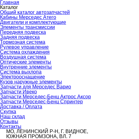
Главная
Каталог
Общий каталог автозапчастей
Кабины Мерседес Атего
Двигатели и комплектующие
Элементы трансмиссии
Передняя подвеска
Задняя подвеска
Тормозная сиcтема
Рулевое управление
Система охлаждения
Воздушная система
Оптические элементы
Внутренние элементы
Система выхлопа
Электрооснащение
Кузов наружные элементы
Запчасти для Мерседес Варио
Запчасти Ивеко
Запчасти Мерседес-Бенц Актрос Аксор
Запчасти Мерседес-Бенц Спринтер
Доставка / Оплата
Скупка
Наш склад
Отзывы
Контакты
МО, ЛЕНИНСКИЙ Р-Н, Г. ВИДНОЕ,
ЮЖНАЯ ПРОМЗОНА, ВЛ. 7