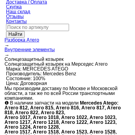
Доставка / Оплата
Скупка
Наш склад
Отзывы
Контакты
Разборка Атего
→
Внутренние элементы
→
Солнцезащитный козырек
Солнцезащитный козырек на Мерседес Атего
Марка:
MERCEDES ATEGO
Производитель:
Mercedes Benz
Состояние:
100%
Цена:
Договорная
Мы производим доставку по Москве и Московской
области, а так же по всей России транспортными
компаниями.
❶
В наличии запчасти на модели
Mercedes Atego:
Атего 812, Атего 815, Атего 816, Атего 817, Атего
818, Атего 822, Атего 823,
Атего 1017, Атего 1018, Атего 1022, Атего 1023,
Атего 1217, Атего 1218, Атего 1222, Атего 1223,
Атего 1224, Атего 1228,
Атего 1517, Атего 1518, Атего 1523, Атего 1528,