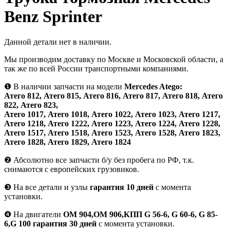
Benz Sprinter
Данной детали нет в наличии.
Мы производим доставку по Москве и Московской области, а
так же по всей России транспортными компаниями.
❶
В наличии запчасти на модели
Mercedes Atego:
Атего 812, Атего 815, Атего 816, Атего 817, Атего 818, Атего
822, Атего 823,
Атего 1017, Атего 1018, Атего 1022, Атего 1023, Атего 1217,
Атего 1218, Атего 1222, Атего 1223, Атего 1224, Атего 1228,
Атего 1517, Атего 1518, Атего 1523, Атего 1528, Атего 1823,
Атего 1828, Атего 1829, Атего 1824
❷
Абсолютно все запчасти б/у без пробега по РФ, т.к.
снимаются с европейских грузовиков.
❸
На все детали и узлы
гарантия 10 дней
с момента
установки.
❹
На двигатели
ОМ 904,ОМ 906,КПП G 56-6, G 60-6, G 85-
6,G 100 гарантия 30 дней
с момента установки.