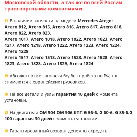
Московской области, а так же по всей России
транспортными компаниями.
❶
В наличии запчасти на модели
Mercedes Atego:
Атего 812, Атего 815, Атего 816, Атего 817, Атего 818,
Атего 822, Атего 823,
Атего 1017, Атего 1018, Атего 1022, Атего 1023, Атего
1217, Атего 1218, Атего 1222, Атего 1223, Атего 1224,
Атего 1228,
Атего 1517, Атего 1518, Атего 1523, Атего 1528, Атего
1823, Атего 1828, Атего 1829, Атего 1824
❷
Абсолютно все запчасти б/у без пробега по РФ, т.к.
снимаются с европейских грузовиков.
❸
На все детали и узлы
гарантия 10 дней
с момента
установки.
❹
На двигатели
ОМ 904,ОМ 906,КПП G 56-6, G 60-6, G 85-6,G
100 гарантия 30 дней
с момента установки.
❺
Гарантированный возврат денежных средств.