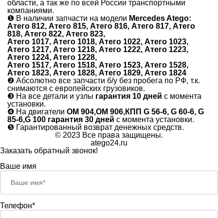
области, а так же по всей России транспортными
компаниями.
❶
В наличии запчасти на модели
Mercedes Atego:
Атего 812, Атего 815, Атего 816, Атего 817, Атего
818, Атего 822, Атего 823,
Атего 1017, Атего 1018, Атего 1022, Атего 1023,
Атего 1217, Атего 1218, Атего 1222, Атего 1223,
Атего 1224, Атего 1228,
Атего 1517, Атего 1518, Атего 1523, Атего 1528,
Атего 1823, Атего 1828, Атего 1829, Атего 1824
❷
Абсолютно все запчасти б/у без пробега по РФ, т.к.
снимаются с европейских грузовиков.
❸
На все детали и узлы
гарантия 10 дней
с момента
установки.
❹
На двигатели
ОМ 904,ОМ 906,КПП G 56-6, G 60-6, G
85-6,G 100 гарантия 30 дней
с момента установки.
❺
Гарантированный возврат денежных средств.
© 2023 Все права защищены.
atego24.ru
Заказать обратный звонок!
Ваше имя
Телефон*