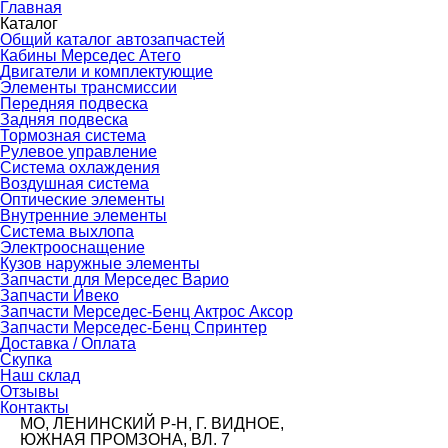
Главная
Каталог
Общий каталог автозапчастей
Кабины Мерседес Атего
Двигатели и комплектующие
Элементы трансмиссии
Передняя подвеска
Задняя подвеска
Тормозная сиcтема
Рулевое управление
Система охлаждения
Воздушная система
Оптические элементы
Внутренние элементы
Система выхлопа
Электрооснащение
Кузов наружные элементы
Запчасти для Мерседес Варио
Запчасти Ивеко
Запчасти Мерседес-Бенц Актрос Аксор
Запчасти Мерседес-Бенц Спринтер
Доставка / Оплата
Скупка
Наш склад
Отзывы
Контакты
МО, ЛЕНИНСКИЙ Р-Н, Г. ВИДНОЕ,
ЮЖНАЯ ПРОМЗОНА, ВЛ. 7