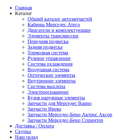
Главная
Каталог
Общий каталог автозапчастей
Кабины Мерседес Атего
Двигатели и комплектующие
Элементы трансмиссии
Передняя подвеска
Задняя подвеска
Тормозная сиcтема
Рулевое управление
Система охлаждения
Воздушная система
Оптические элементы
Внутренние элементы
Система выхлопа
Электрооснащение
Кузов наружные элементы
Запчасти для Мерседес Варио
Запчасти Ивеко
Запчасти Мерседес-Бенц Актрос Аксор
Запчасти Мерседес-Бенц Спринтер
Доставка / Оплата
Скупка
Наш склад