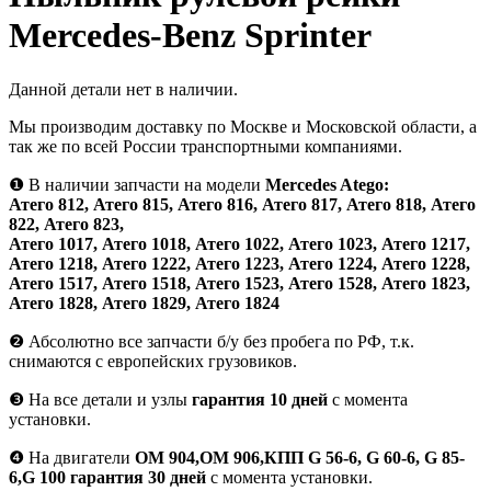
Mercedes-Benz Sprinter
Данной детали нет в наличии.
Мы производим доставку по Москве и Московской области, а
так же по всей России транспортными компаниями.
❶
В наличии запчасти на модели
Mercedes Atego:
Атего 812, Атего 815, Атего 816, Атего 817, Атего 818, Атего
822, Атего 823,
Атего 1017, Атего 1018, Атего 1022, Атего 1023, Атего 1217,
Атего 1218, Атего 1222, Атего 1223, Атего 1224, Атего 1228,
Атего 1517, Атего 1518, Атего 1523, Атего 1528, Атего 1823,
Атего 1828, Атего 1829, Атего 1824
❷
Абсолютно все запчасти б/у без пробега по РФ, т.к.
снимаются с европейских грузовиков.
❸
На все детали и узлы
гарантия 10 дней
с момента
установки.
❹
На двигатели
ОМ 904,ОМ 906,КПП G 56-6, G 60-6, G 85-
6,G 100 гарантия 30 дней
с момента установки.