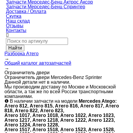
Запчасти Мерседес-Бенц Актрос Аксор
Запчасти Мерседес-Бенц Спринтер
Доставка / Оплата
Скупка
Наш склад
Отзывы
Контакты
Разборка Атего
→
Общий каталог автозапчастей
→
Ограничитель двери
Ограничитель двери Mercedes-Benz Sprinter
Данной детали нет в наличии.
Мы производим доставку по Москве и Московской
области, а так же по всей России транспортными
компаниями.
❶
В наличии запчасти на модели
Mercedes Atego:
Атего 812, Атего 815, Атего 816, Атего 817, Атего
818, Атего 822, Атего 823,
Атего 1017, Атего 1018, Атего 1022, Атего 1023,
Атего 1217, Атего 1218, Атего 1222, Атего 1223,
Атего 1224, Атего 1228,
Атего 1517, Атего 1518, Атего 1523, Атего 1528,