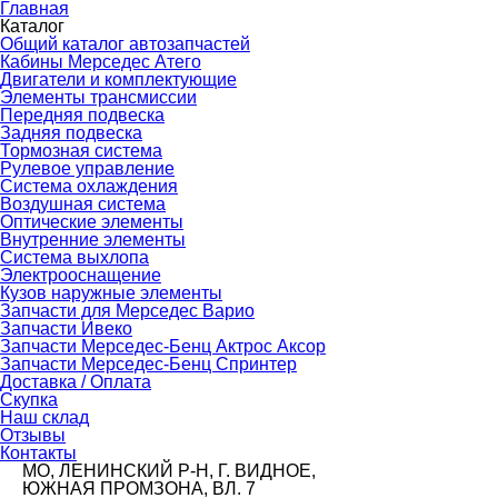
Главная
Каталог
Общий каталог автозапчастей
Кабины Мерседес Атего
Двигатели и комплектующие
Элементы трансмиссии
Передняя подвеска
Задняя подвеска
Тормозная сиcтема
Рулевое управление
Система охлаждения
Воздушная система
Оптические элементы
Внутренние элементы
Система выхлопа
Электрооснащение
Кузов наружные элементы
Запчасти для Мерседес Варио
Запчасти Ивеко
Запчасти Мерседес-Бенц Актрос Аксор
Запчасти Мерседес-Бенц Спринтер
Доставка / Оплата
Скупка
Наш склад
Отзывы
Контакты
МО, ЛЕНИНСКИЙ Р-Н, Г. ВИДНОЕ,
ЮЖНАЯ ПРОМЗОНА, ВЛ. 7