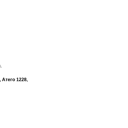
.
, Атего 1228,