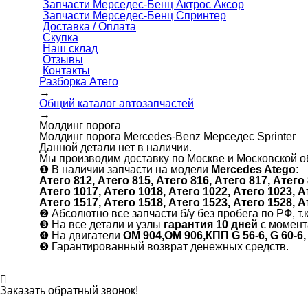
Запчасти Мерседес-Бенц Актрос Аксор
Запчасти Мерседес-Бенц Спринтер
Доставка / Оплата
Скупка
Наш склад
Отзывы
Контакты
Разборка Атего
→
Общий каталог автозапчастей
→
Молдинг порога
Молдинг порога Mercedes-Benz Мерседес Sprinter
Данной детали нет в наличии.
Мы производим доставку по Москве и Московской об
❶
В наличии запчасти на модели
Mercedes Atego:
Атего 812, Атего 815, Атего 816, Атего 817, Атего 
Атего 1017, Атего 1018, Атего 1022, Атего 1023, А
Атего 1517, Атего 1518, Атего 1523, Атего 1528, А
❷
Абсолютно все запчасти б/у без пробега по РФ, т.
❸
На все детали и узлы
гарантия 10 дней
с момент
❹
На двигатели
ОМ 904,ОМ 906,КПП G 56-6, G 60-6,
❺
Гарантированный возврат денежных средств.
Заказать обратный звонок!