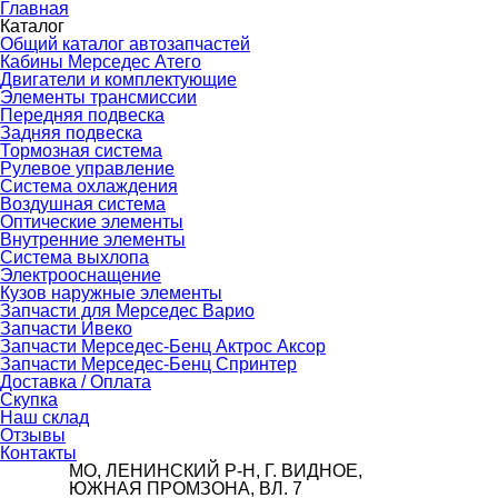
Главная
Каталог
Общий каталог автозапчастей
Кабины Мерседес Атего
Двигатели и комплектующие
Элементы трансмиссии
Передняя подвеска
Задняя подвеска
Тормозная сиcтема
Рулевое управление
Система охлаждения
Воздушная система
Оптические элементы
Внутренние элементы
Система выхлопа
Электрооснащение
Кузов наружные элементы
Запчасти для Мерседес Варио
Запчасти Ивеко
Запчасти Мерседес-Бенц Актрос Аксор
Запчасти Мерседес-Бенц Спринтер
Доставка / Оплата
Скупка
Наш склад
Отзывы
Контакты
МО, ЛЕНИНСКИЙ Р-Н, Г. ВИДНОЕ,
ЮЖНАЯ ПРОМЗОНА, ВЛ. 7