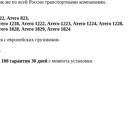
так же по всей России транспортными компаниями.
22, Атего 823,
тего 1218, Атего 1222, Атего 1223, Атего 1224, Атего 1228,
тего 1828, Атего 1829, Атего 1824
ся с европейских грузовиков.
.
 100 гарантия 30 дней
с момента установки.