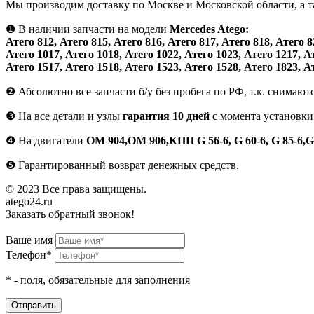
Мы производим доставку по Москве и Московской области, а 
❶
В наличии запчасти на модели
Mercedes Atego:
Атего 812, Атего 815, Атего 816, Атего 817, Атего 818, Атего 8
Атего 1017, Атего 1018, Атего 1022, Атего 1023, Атего 1217, А
Атего 1517, Атего 1518, Атего 1523, Атего 1528, Атего 1823, А
❷
Абсолютно все запчасти б/у без пробега по РФ, т.к. снимают
❸
На все детали и узлы
гарантия 10 дней
с момента установки
❹
На двигатели
ОМ 904,ОМ 906,КПП G 56-6, G 60-6, G 85-6,G
❺
Гарантированный возврат денежных средств.
© 2023 Все права защищены.
atego24.ru
Заказать обратный звонок!
Ваше имя
Телефон*
*
- поля, обязательные для заполнения