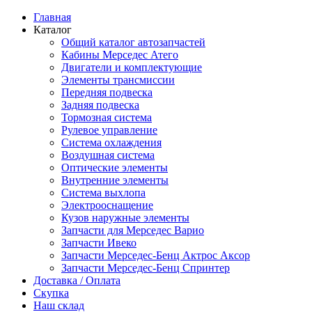
Главная
Каталог
Общий каталог автозапчастей
Кабины Мерседес Атего
Двигатели и комплектующие
Элементы трансмиссии
Передняя подвеска
Задняя подвеска
Тормозная сиcтема
Рулевое управление
Система охлаждения
Воздушная система
Оптические элементы
Внутренние элементы
Система выхлопа
Электрооснащение
Кузов наружные элементы
Запчасти для Мерседес Варио
Запчасти Ивеко
Запчасти Мерседес-Бенц Актрос Аксор
Запчасти Мерседес-Бенц Спринтер
Доставка / Оплата
Скупка
Наш склад