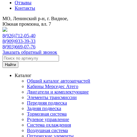
Отзывы
Контакты
МО, Ленинский р-н, г. Видное,
Южная промзона, вл. 7
8(926)712-05-40
8(909)933-39-33
8(903)669-07-76
Заказать обратный звонок
Каталог
Общий каталог автозапчастей
Кабины Мерседес Атего
Двигатели и комплектующие
Элементы трансмиссии
Передняя подвеска
Задняя подвеска
Тормозная сиcтема
Рулевое управление
Система охлаждения
Воздушная система
Оптические элементы