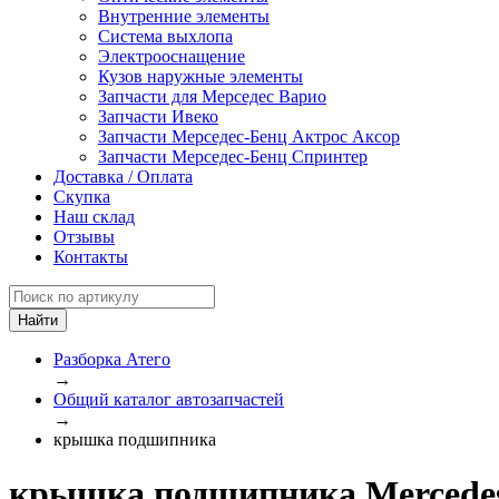
Внутренние элементы
Система выхлопа
Электрооснащение
Кузов наружные элементы
Запчасти для Мерседес Варио
Запчасти Ивеко
Запчасти Мерседес-Бенц Актрос Аксор
Запчасти Мерседес-Бенц Спринтер
Доставка / Оплата
Скупка
Наш склад
Отзывы
Контакты
Разборка Атего
→
Общий каталог автозапчастей
→
крышка подшипника
крышка подшипника Mercedes