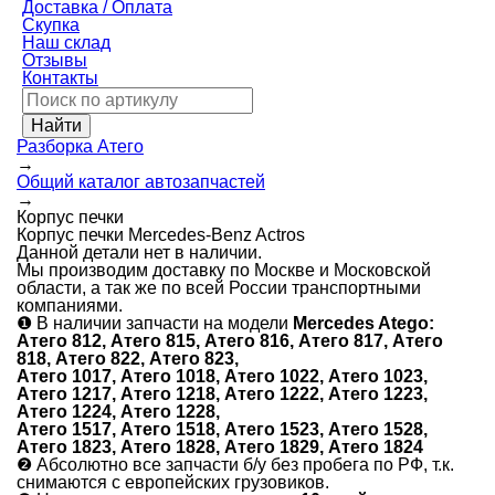
Доставка / Оплата
Скупка
Наш склад
Отзывы
Контакты
Разборка Атего
→
Общий каталог автозапчастей
→
Корпус печки
Корпус печки Mercedes-Benz Actros
Данной детали нет в наличии.
Мы производим доставку по Москве и Московской
области, а так же по всей России транспортными
компаниями.
❶
В наличии запчасти на модели
Mercedes Atego:
Атего 812, Атего 815, Атего 816, Атего 817, Атего
818, Атего 822, Атего 823,
Атего 1017, Атего 1018, Атего 1022, Атего 1023,
Атего 1217, Атего 1218, Атего 1222, Атего 1223,
Атего 1224, Атего 1228,
Атего 1517, Атего 1518, Атего 1523, Атего 1528,
Атего 1823, Атего 1828, Атего 1829, Атего 1824
❷
Абсолютно все запчасти б/у без пробега по РФ, т.к.
снимаются с европейских грузовиков.