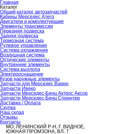
Главная
Каталог
Общий каталог автозапчастей
Кабины Мерседес Атего
Двигатели и комплектующие
Элементы трансмиссии
Передняя подвеска
Задняя подвеска
Тормозная сиcтема
Рулевое управление
Система охлаждения
Воздушная система
Оптические элементы
Внутренние элементы
Система выхлопа
Электрооснащение
Кузов наружные элементы
Запчасти для Мерседес Варио
Запчасти Ивеко
Запчасти Мерседес-Бенц Актрос Аксор
Запчасти Мерседес-Бенц Спринтер
Доставка / Оплата
Скупка
Наш склад
Отзывы
Контакты
МО, ЛЕНИНСКИЙ Р-Н, Г. ВИДНОЕ,
ЮЖНАЯ ПРОМЗОНА, ВЛ. 7