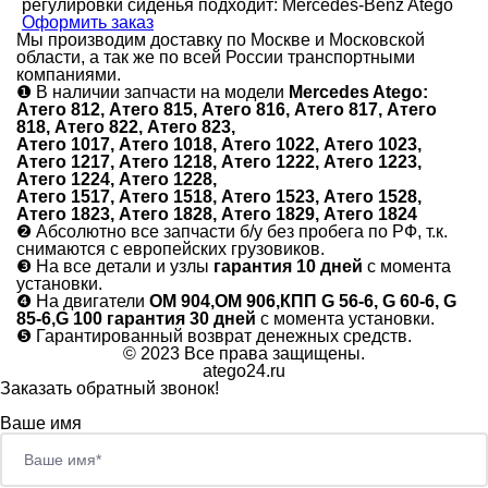
регулировки сиденья подходит: Mercedes-Benz Atego
Оформить заказ
Мы производим доставку по Москве и Московской
области, а так же по всей России транспортными
компаниями.
❶
В наличии запчасти на модели
Mercedes Atego:
Атего 812, Атего 815, Атего 816, Атего 817, Атего
818, Атего 822, Атего 823,
Атего 1017, Атего 1018, Атего 1022, Атего 1023,
Атего 1217, Атего 1218, Атего 1222, Атего 1223,
Атего 1224, Атего 1228,
Атего 1517, Атего 1518, Атего 1523, Атего 1528,
Атего 1823, Атего 1828, Атего 1829, Атего 1824
❷
Абсолютно все запчасти б/у без пробега по РФ, т.к.
снимаются с европейских грузовиков.
❸
На все детали и узлы
гарантия 10 дней
с момента
установки.
❹
На двигатели
ОМ 904,ОМ 906,КПП G 56-6, G 60-6, G
85-6,G 100 гарантия 30 дней
с момента установки.
❺
Гарантированный возврат денежных средств.
© 2023 Все права защищены.
atego24.ru
Заказать обратный звонок!
Ваше имя