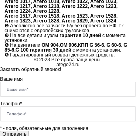
Атего 1017, Атего 1018, Атего 1022, Атего 1023,
Атего 1217, Атего 1218, Атего 1222, Атего 1223,
Атего 1224, Атего 1228,
Атего 1517, Атего 1518, Атего 1523, Атего 1528,
Атего 1823, Атего 1828, Атего 1829, Атего 1824
❷
Абсолютно все запчасти б/у без пробега по РФ, т.к.
снимаются с европейских грузовиков.
❸
На все детали и узлы
гарантия 10 дней
с момента
установки.
❹
На двигатели
ОМ 904,ОМ 906,КПП G 56-6, G 60-6, G
85-6,G 100 гарантия 30 дней
с момента установки.
❺
Гарантированный возврат денежных средств.
© 2023 Все права защищены.
atego24.ru
Заказать обратный звонок!
Ваше имя
Телефон*
*
- поля, обязательные для заполнения