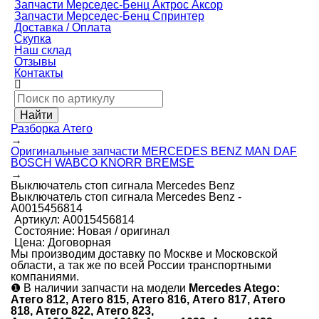
Запчасти Мерседес-Бенц Актрос Аксор
Запчасти Мерседес-Бенц Спринтер
Доставка / Оплата
Скупка
Наш склад
Отзывы
Контакты
Разборка Атего
→
Оригинальные запчасти MERCEDES BENZ MAN DAF
BOSCH WABCO KNORR BREMSE
→
Выключатель стоп сигнала Mercedes Benz
Выключатель стоп сигнала Mercedes Benz -
А0015456814
Артикул:
А0015456814
Состояние:
Новая / оригинал
Цена:
Договорная
Мы производим доставку по Москве и Московской
области, а так же по всей России транспортными
компаниями.
❶
В наличии запчасти на модели
Mercedes Atego:
Атего 812, Атего 815, Атего 816, Атего 817, Атего
818, Атего 822, Атего 823,