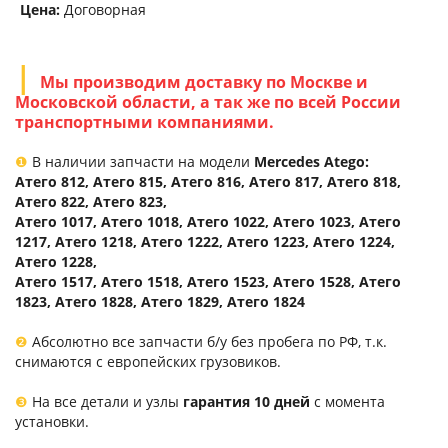
Цена:
Договорная
Мы производим доставку по Москве и
Московской области, а так же по всей России
транспортными компаниями.
❶
В наличии запчасти на модели
Mercedes Atego:
Атего 812, Атего 815, Атего 816, Атего 817, Атего 818,
Атего 822, Атего 823,
Атего 1017, Атего 1018, Атего 1022, Атего 1023, Атего
1217, Атего 1218, Атего 1222, Атего 1223, Атего 1224,
Атего 1228,
Атего 1517, Атего 1518, Атего 1523, Атего 1528, Атего
1823, Атего 1828, Атего 1829, Атего 1824
❷
Абсолютно все запчасти б/у без пробега по РФ, т.к.
снимаются с европейских грузовиков.
❸
На все детали и узлы
гарантия 10 дней
с момента
установки.