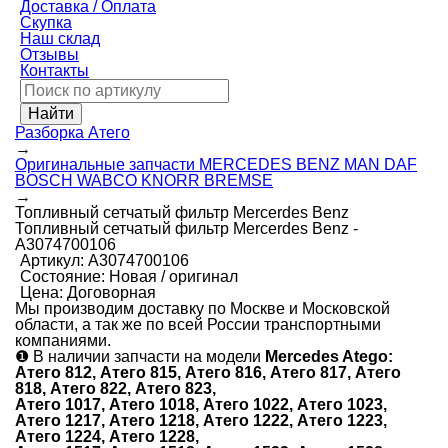
Доставка / Оплата
Скупка
Наш склад
Отзывы
Контакты
Разборка Атего
→
Оригинальные запчасти MERCEDES BENZ MAN DAF
BOSCH WABCO KNORR BREMSE
→
Топливный сетчатый фильтр Mercerdes Benz
Топливный сетчатый фильтр Mercerdes Benz -
А3074700106
Артикул:
А3074700106
Состояние:
Новая / оригинал
Цена:
Договорная
Мы производим доставку по Москве и Московской
области, а так же по всей России транспортными
компаниями.
❶
В наличии запчасти на модели
Mercedes Atego:
Атего 812, Атего 815, Атего 816, Атего 817, Атего
818, Атего 822, Атего 823,
Атего 1017, Атего 1018, Атего 1022, Атего 1023,
Атего 1217, Атего 1218, Атего 1222, Атего 1223,
Атего 1224, Атего 1228,