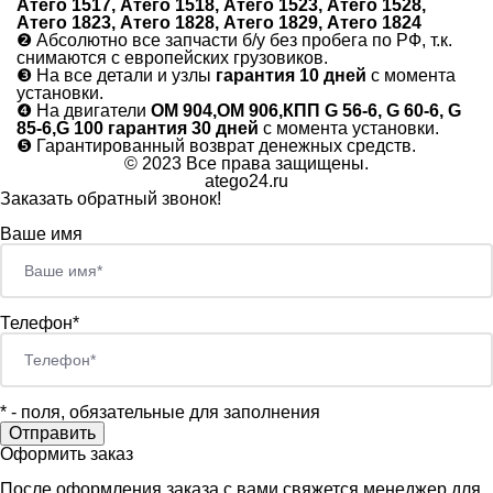
Атего 1517, Атего 1518, Атего 1523, Атего 1528,
Атего 1823, Атего 1828, Атего 1829, Атего 1824
❷
Абсолютно все запчасти б/у без пробега по РФ, т.к.
снимаются с европейских грузовиков.
❸
На все детали и узлы
гарантия 10 дней
с момента
установки.
❹
На двигатели
ОМ 904,ОМ 906,КПП G 56-6, G 60-6, G
85-6,G 100 гарантия 30 дней
с момента установки.
❺
Гарантированный возврат денежных средств.
© 2023 Все права защищены.
atego24.ru
Заказать обратный звонок!
Ваше имя
Телефон*
*
- поля, обязательные для заполнения
Оформить заказ
После оформления заказа с вами свяжется менеджер для