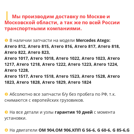
Мы производим доставку по Москве и
Московской области, а так же по всей России
транспортными компаниями.
❶
В наличии запчасти на модели
Mercedes Atego:
Атего 812, Атего 815, Атего 816, Атего 817, Атего 818,
Атего 822, Атего 823,
Атего 1017, Атего 1018, Атего 1022, Атего 1023, Атего
1217, Атего 1218, Атего 1222, Атего 1223, Атего 1224,
Атего 1228,
Атего 1517, Атего 1518, Атего 1523, Атего 1528, Атего
1823, Атего 1828, Атего 1829, Атего 1824
❷
Абсолютно все запчасти б/у без пробега по РФ, т.к.
снимаются с европейских грузовиков.
❸
На все детали и узлы
гарантия 10 дней
с момента
установки.
❹
На двигатели
ОМ 904,ОМ 906,КПП G 56-6, G 60-6, G 85-6,G