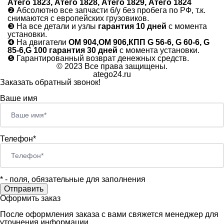
Атего 1823, Атего 1828, Атего 1829, Атего 1824
❷
Абсолютно все запчасти б/у без пробега по РФ, т.к.
снимаются с европейских грузовиков.
❸
На все детали и узлы
гарантия 10 дней
с момента
установки.
❹
На двигатели
ОМ 904,ОМ 906,КПП G 56-6, G 60-6, G
85-6,G 100 гарантия 30 дней
с момента установки.
❺
Гарантированный возврат денежных средств.
© 2023 Все права защищены.
atego24.ru
Заказать обратный звонок!
Ваше имя
Телефон*
*
- поля, обязательные для заполнения
Оформить заказ
После оформления заказа с вами свяжется менеджер для
уточнения информации