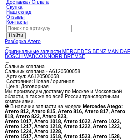
Доставка / Оплата
Скупка
Наш склад
Отзывы
Контакты
Разборка Атего
→
Оригинальные запчасти MERCEDES BENZ MAN DAF
BOSCH WABCO KNORR BREMSE
→
Сальник клапана
Сальник клапана - А6120500058
Артикул:
А6120500058
Состояние:
Новая / оригинал
Цена:
Договорная
Мы производим доставку по Москве и Московской
области, а так же по всей России транспортными
компаниями.
❶
В наличии запчасти на модели
Mercedes Atego:
Атего 812, Атего 815, Атего 816, Атего 817, Атего
818, Атего 822, Атего 823,
Атего 1017, Атего 1018, Атего 1022, Атего 1023,
Атего 1217, Атего 1218, Атего 1222, Атего 1223,
Атего 1224, Атего 1228,
Атего 1517, Атего 1518, Атего 1523, Атего 1528,