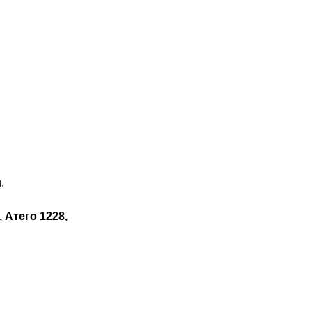
.
, Атего 1228,