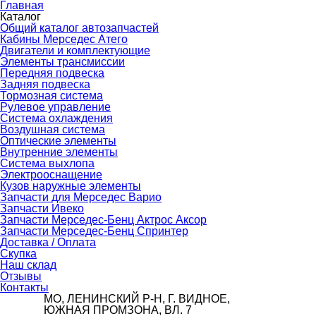
Главная
Каталог
Общий каталог автозапчастей
Кабины Мерседес Атего
Двигатели и комплектующие
Элементы трансмиссии
Передняя подвеска
Задняя подвеска
Тормозная сиcтема
Рулевое управление
Система охлаждения
Воздушная система
Оптические элементы
Внутренние элементы
Система выхлопа
Электрооснащение
Кузов наружные элементы
Запчасти для Мерседес Варио
Запчасти Ивеко
Запчасти Мерседес-Бенц Актрос Аксор
Запчасти Мерседес-Бенц Спринтер
Доставка / Оплата
Скупка
Наш склад
Отзывы
Контакты
МО, ЛЕНИНСКИЙ Р-Н, Г. ВИДНОЕ,
ЮЖНАЯ ПРОМЗОНА, ВЛ. 7