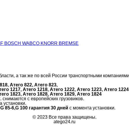
DAF BOSCH WABCO KNORR BREMSE
ласти, а так же по всей России транспортными компаниями
818, Атего 822, Атего 823,
тего 1217, Атего 1218, Атего 1222, Атего 1223, Атего 1224
тего 1823, Атего 1828, Атего 1829, Атего 1824
к. снимаются с европейских грузовиков.
а установки.
 G 85-6,G 100 гарантия 30 дней
с момента установки.
© 2023 Все права защищены.
atego24.ru