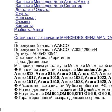
Запчасти Мерседес-Бенц Актрос Аксор
Запчасти Мерседес-Бенц Спринтер
Доставка / Оплата
Скупка
Наш склад
Отзывы
Контакты
Разборка Атего
→
Оригинальные запчасти MERCEDES BENZ MAN 
→
Перепускной клапан WABCO
Перепускной клапан WABCO - А0054290544
Артикул:
А0054290544
Состояние:
Новая / оригинал
Цена:
Договорная
Мы производим доставку по Москве и Московской об
❶
В наличии запчасти на модели
Mercedes Atego:
Атего 812, Атего 815, Атего 816, Атего 817, Атего 
Атего 1017, Атего 1018, Атего 1022, Атего 1023, А
Атего 1517, Атего 1518, Атего 1523, Атего 1528, А
❷
Абсолютно все запчасти б/у без пробега по РФ, т.
❸
На все детали и узлы
гарантия 10 дней
с момент
❹
На двигатели
ОМ 904,ОМ 906,КПП G 56-6, G 60-6,
❺
Гарантированный возврат денежных средств.