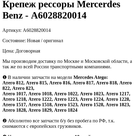
Крепеж рессоры Mercerdes
Benz - А6028820014
Артикул:
А6028820014
Состояние:
Новая / оригинал
Цена:
Договорная
Мы производим доставку по Москве и Московской области, а
так же по всей России транспортными компаниями.
❶
В наличии запчасти на модели
Mercedes Atego:
Атего 812, Атего 815, Атего 816, Атего 817, Атего 818, Атего
822, Атего 823,
Атего 1017, Атего 1018, Атего 1022, Атего 1023, Атего 1217,
Атего 1218, Атего 1222, Атего 1223, Атего 1224, Атего 1228,
Атего 1517, Атего 1518, Атего 1523, Атего 1528, Атего 1823,
Атего 1828, Атего 1829, Атего 1824
❷
Абсолютно все запчасти б/у без пробега по РФ, т.к.
снимаются с европейских грузовиков.