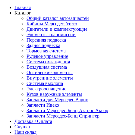
Главная
Каталог
Общий каталог автозапчастей
Кабины Мерседес Атего
Двигатели и комплектующие
Элементы трансмиссии
Передняя подвеска
Задняя подвеска
Тормозная сиcтема
Рулевое управление
Система охлаждения
Воздушная система
Оптические элементы
Внутренние элементы
Система выхлопа
Электрооснащение
Кузов наружные элементы
Запчасти для Мерседес Варио
Запчасти Ивеко
Запчасти Мерседес-Бенц Актрос Аксор
Запчасти Мерседес-Бенц Спринтер
Доставка / Оплата
Скупка
Наш склад