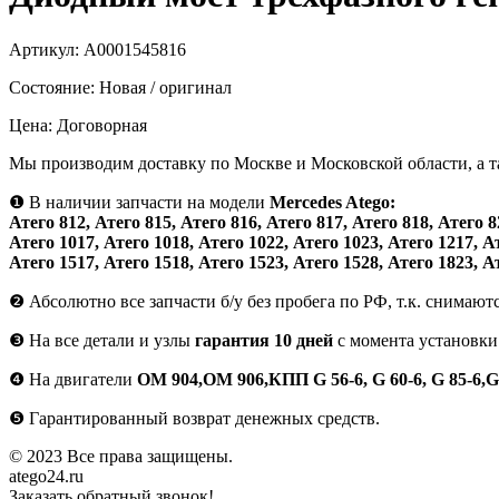
Артикул:
А0001545816
Состояние:
Новая / оригинал
Цена:
Договорная
Мы производим доставку по Москве и Московской области, а 
❶
В наличии запчасти на модели
Mercedes Atego:
Атего 812, Атего 815, Атего 816, Атего 817, Атего 818, Атего 8
Атего 1017, Атего 1018, Атего 1022, Атего 1023, Атего 1217, А
Атего 1517, Атего 1518, Атего 1523, Атего 1528, Атего 1823, А
❷
Абсолютно все запчасти б/у без пробега по РФ, т.к. снимают
❸
На все детали и узлы
гарантия 10 дней
с момента установки
❹
На двигатели
ОМ 904,ОМ 906,КПП G 56-6, G 60-6, G 85-6,G
❺
Гарантированный возврат денежных средств.
© 2023 Все права защищены.
atego24.ru
Заказать обратный звонок!