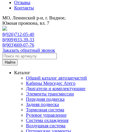
Отзывы
Контакты
МО, Ленинский р-н, г. Видное,
Южная промзона, вл. 7
8(926)712-05-40
8(909)933-39-33
8(903)669-07-76
Заказать обратный звонок
Каталог
Общий каталог автозапчастей
Кабины Мерседес Атего
Двигатели и комплектующие
Элементы трансмиссии
Передняя подвеска
Задняя подвеска
Тормозная сиcтема
Рулевое управление
Система охлаждения
Воздушная система
Оптические элементы