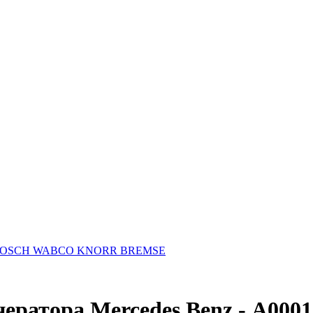
F BOSCH WABCO KNORR BREMSE
ератора Mercedes Benz - А000