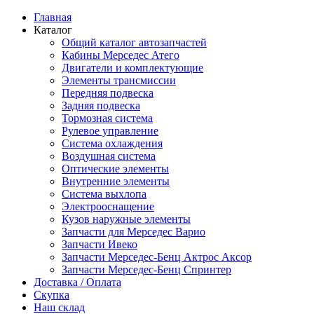
Главная
Каталог
Общий каталог автозапчастей
Кабины Мерседес Атего
Двигатели и комплектующие
Элементы трансмиссии
Передняя подвеска
Задняя подвеска
Тормозная сиcтема
Рулевое управление
Система охлаждения
Воздушная система
Оптические элементы
Внутренние элементы
Система выхлопа
Электрооснащение
Кузов наружные элементы
Запчасти для Мерседес Варио
Запчасти Ивеко
Запчасти Мерседес-Бенц Актрос Аксор
Запчасти Мерседес-Бенц Спринтер
Доставка / Оплата
Скупка
Наш склад