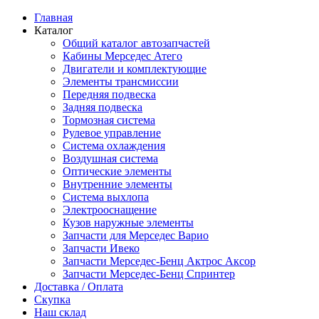
Главная
Каталог
Общий каталог автозапчастей
Кабины Мерседес Атего
Двигатели и комплектующие
Элементы трансмиссии
Передняя подвеска
Задняя подвеска
Тормозная сиcтема
Рулевое управление
Система охлаждения
Воздушная система
Оптические элементы
Внутренние элементы
Система выхлопа
Электрооснащение
Кузов наружные элементы
Запчасти для Мерседес Варио
Запчасти Ивеко
Запчасти Мерседес-Бенц Актрос Аксор
Запчасти Мерседес-Бенц Спринтер
Доставка / Оплата
Скупка
Наш склад