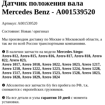
Датчик положения вала
Mercedes Benz - А001539520
Артикул:
А001539520
Состояние:
Новая / оригинал
Мы производим доставку по Москве и Московской области, а
так же по всей России транспортными компаниями.
❶
В наличии запчасти на модели
Mercedes Atego:
Атего 812, Атего 815, Атего 816, Атего 817, Атего 818, Атего
822, Атего 823,
Атего 1017, Атего 1018, Атего 1022, Атего 1023, Атего 1217,
Атего 1218, Атего 1222, Атего 1223, Атего 1224, Атего 1228,
Атего 1517, Атего 1518, Атего 1523, Атего 1528, Атего 1823,
Атего 1828, Атего 1829, Атего 1824
❷
Абсолютно все запчасти б/у без пробега по РФ, т.к.
снимаются с европейских грузовиков.
❸
На все детали и узлы
гарантия 10 дней
с момента
установки.