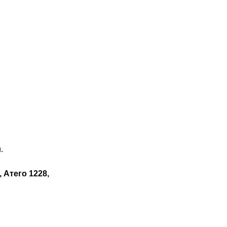
.
, Атего 1228,