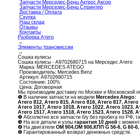
Запчасти Мерседес-Бенц Актрос Аксор
Запчасти Мерседес-Бенц Спринтер
Доставка / Оплата
Скупка
Наш склад
Отзывы
Контакты
Разборка Атего
→
Элементы трансмиссии
→
Сошка кулисы
Сошка кулисы - А9702680715 на Мерседес Атего
Марка:
MERCEDES ATEGO
Производитель:
Mercedes Benz
Артикул:
А9702680715
Состояние:
100%
Цена:
Договорная
Мы производим доставку по Москве и Московской об
❶
В наличии запчасти на модели
Mercedes Atego:
Атего 812, Атего 815, Атего 816, Атего 817, Атего 
Атего 1017, Атего 1018, Атего 1022, Атего 1023, А
Атего 1517, Атего 1518, Атего 1523, Атего 1528, А
❷
Абсолютно все запчасти б/у без пробега по РФ, т.
❸
На все детали и узлы
гарантия 10 дней
с момент
❹
На двигатели
ОМ 904,ОМ 906,КПП G 56-6, G 60-6,
❺
Гарантированный возврат денежных средств.