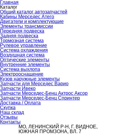
Главная
Каталог
Общий каталог автозапчастей
Кабины Мерседес Атего
Двигатели и комплектующие
Элементы трансмиссии
Передняя подвеска
Задняя подвеска
Тормозная сиcтема
Рулевое управление
Система охлаждения
Воздушная система
Оптические элементы
Внутренние элементы
Система выхлопа
Электрооснащение
Кузов наружные элементы
Запчасти для Мерседес Варио
Запчасти Ивеко
Запчасти Мерседес-Бенц Актрос Аксор
Запчасти Мерседес-Бенц Спринтер
Доставка / Оплата
Скупка
Наш склад
Отзывы
Контакты
МО, ЛЕНИНСКИЙ Р-Н, Г. ВИДНОЕ,
ЮЖНАЯ ПРОМЗОНА, ВЛ. 7