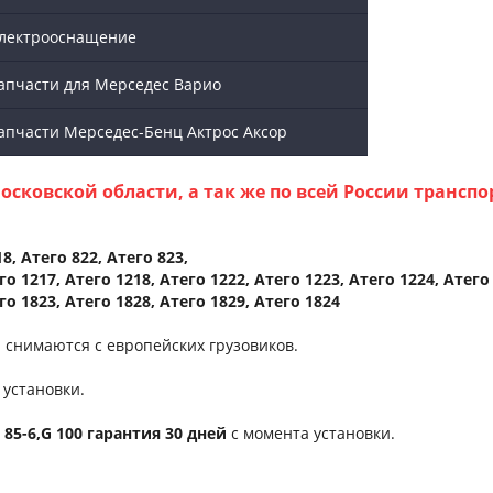
лектрооснащение
апчасти для Мерседес Варио
апчасти Мерседес-Бенц Актрос Аксор
осковской области, а так же по всей России транс
8, Атего 822, Атего 823,
го 1217, Атего 1218, Атего 1222, Атего 1223, Атего 1224, Атего
го 1823, Атего 1828, Атего 1829, Атего 1824
к. снимаются с европейских грузовиков.
 установки.
G 85-6,G 100 гарантия 30 дней
с момента установки.