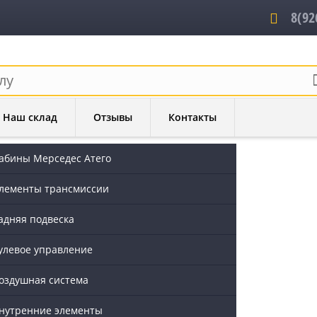
8(92
Наш склад
Отзывы
Контакты
абины Мерседес Атего
лементы трансмиссии
ерседес Атего
адняя подвеска
улевое управление
оздушная система
нутренние элементы