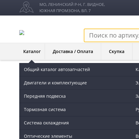
МО, ЛЕНИНСКИЙ Р-Н, Г. ВИДНОЕ,
ЮЖНАЯ ПРОМЗОНА, ВЛ. 7
Каталог
Доставка / Оплата
Скупка
Общий каталог автозапчастей
К
Разборка Атего
→
Элементы трансмиссии
→
Полуось
Двигатели и комплектующие
Э
Полуось - 9723570301 на М
Передняя подвеска
З
Тормозная сиcтема
Р
Марка:
MERCEDES ATEGO
Система охлаждения
В
Производитель:
Mercedes Benz
Оптические элементы
В