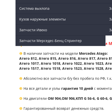
Артикул:
9723570301
Система выхлопа
Э
Состояние:
100%
Кузов наружные элементы
З
Цена:
Договорная
Запчасти Ивеко
З
Запчасти Мерседес-Бенц Спринтер
Мы производим доставку по Москве и М
❶
В наличии запчасти на модели
Mercedes Atego:
Атего 812, Атего 815, Атего 816, Атего 817, Атего 81
Атего 1017, Атего 1018, Атего 1022, Атего 1023, Ате
Атего 1517, Атего 1518, Атего 1523, Атего 1528, Ате
❷
Абсолютно все запчасти б/у без пробега по РФ, т.
❸
На все детали и узлы
гарантия 10 дней
с момента
❹
На двигатели
ОМ 904,ОМ 906,КПП G 56-6, G 60-6, 
❺
Гарантированный возврат денежных средств.