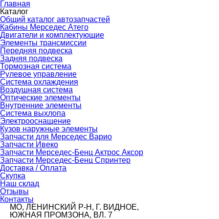
Главная
Каталог
Общий каталог автозапчастей
Кабины Мерседес Атего
Двигатели и комплектующие
Элементы трансмиссии
Передняя подвеска
Задняя подвеска
Тормозная сиcтема
Рулевое управление
Система охлаждения
Воздушная система
Оптические элементы
Внутренние элементы
Система выхлопа
Электрооснащение
Кузов наружные элементы
Запчасти для Мерседес Варио
Запчасти Ивеко
Запчасти Мерседес-Бенц Актрос Аксор
Запчасти Мерседес-Бенц Спринтер
Доставка / Оплата
Скупка
Наш склад
Отзывы
Контакты
МО, ЛЕНИНСКИЙ Р-Н, Г. ВИДНОЕ,
ЮЖНАЯ ПРОМЗОНА, ВЛ. 7