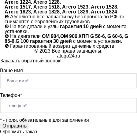
Атего 1224, Атего 1228,
Атего 1517, Атего 1518, Атего 1523, Атего 1528,
Атего 1823, Атего 1828, Атего 1829, Атего 1824
❷
Абсолютно все запчасти б/у без пробега по РФ, т.к.
снимаются с европейских грузовиков.
❸
На все детали и узлы
гарантия 10 дней
с момента
установки.
❹
На двигатели
ОМ 904,ОМ 906,КПП G 56-6, G 60-6, G
85-6,G 100 гарантия 30 дней
с момента установки.
❺
Гарантированный возврат денежных средств.
© 2023 Все права защищены.
atego24.ru
Заказать обратный звонок!
Ваше имя
Телефон*
*
- поля, обязательные для заполнения
Оформить заказ