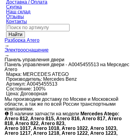
Доставка / Оплата
Скупка
Наш склад
Отзывы
Контакты
Разборка Атего
→
Электрооснащение
→
Панель управления двери
Панель управления двери - А0045455513 на Мерседес
Атего
Марка:
MERCEDES ATEGO
Производитель:
Mercedes Benz
Артикул:
А0045455513
Состояние:
100%
Цена:
Договорная
Мы производим доставку по Москве и Московской
области, а так же по всей России транспортными
компаниями.
❶
В наличии запчасти на модели
Mercedes Atego:
Атего 812, Атего 815, Атего 816, Атего 817, Атего
818, Атего 822, Атего 823,
Атего 1017, Атего 1018, Атего 1022, Атего 1023,
Атего 1217, Атего 1218, Атего 1222, Атего 1223,