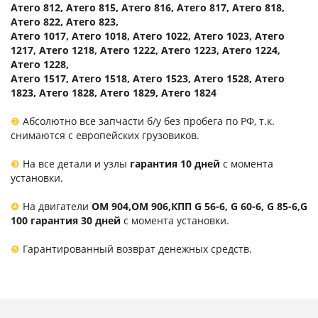
Атего 812, Атего 815, Атего 816, Атего 817, Атего 818,
Атего 822, Атего 823,
Атего 1017, Атего 1018, Атего 1022, Атего 1023, Атего
1217, Атего 1218, Атего 1222, Атего 1223, Атего 1224,
Атего 1228,
Атего 1517, Атего 1518, Атего 1523, Атего 1528, Атего
1823, Атего 1828, Атего 1829, Атего 1824
❷
Абсолютно все запчасти б/у без пробега по РФ, т.к.
снимаются с европейских грузовиков.
❸
На все детали и узлы
гарантия 10 дней
с момента
установки.
❹
На двигатели
ОМ 904,ОМ 906,КПП G 56-6, G 60-6, G 85-6,G
100 гарантия 30 дней
с момента установки.
❺
Гарантированный возврат денежных средств.