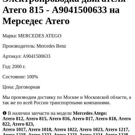
Атего 815 - А9041500633 на
Мерседес Атего
Марка:
MERCEDES ATEGO
Производитель:
Mercedes Benz
Артикул:
А9041500633
Год:
2000 г.
Состояние:
100%
Цена:
Договорная
Мы производим доставку по Москве и Московской области, а
так же по всей России транспортными компаниями.
❶
В наличии запчасти на модели
Mercedes Atego:
Атего 812, Атего 815, Атего 816, Атего 817, Атего 818, Атего
822, Атего 823,
Атего 1017, Атего 1018, Атего 1022, Атего 1023, Атего 1217,
Атего 1218, Атего 1222, Атего 1223, Атего 1224, Атего 1228,