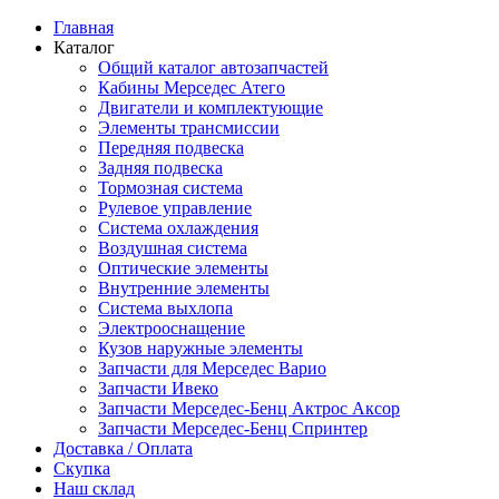
Главная
Каталог
Общий каталог автозапчастей
Кабины Мерседес Атего
Двигатели и комплектующие
Элементы трансмиссии
Передняя подвеска
Задняя подвеска
Тормозная сиcтема
Рулевое управление
Система охлаждения
Воздушная система
Оптические элементы
Внутренние элементы
Система выхлопа
Электрооснащение
Кузов наружные элементы
Запчасти для Мерседес Варио
Запчасти Ивеко
Запчасти Мерседес-Бенц Актрос Аксор
Запчасти Мерседес-Бенц Спринтер
Доставка / Оплата
Скупка
Наш склад