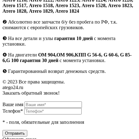
Атего 1517, Атего 1518, Атего 1523, Атего 1528, Атего 1823,
Атего 1828, Атего 1829, Атего 1824
❷
Абсолютно все запчасти б/у без пробега по РФ, т.к.
снимаются с европейских грузовиков.
❸
На все детали и узлы
гарантия 10 дней
с момента
установки.
❹
На двигатели
ОМ 904,ОМ 906,КПП G 56-6, G 60-6, G 85-
6,G 100 гарантия 30 дней
с момента установки.
❺
Гарантированный возврат денежных средств.
© 2023 Все права защищены.
atego24.ru
Заказать обратный звонок!
Ваше имя
Телефон*
*
- поля, обязательные для заполнения