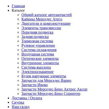
Главная
Каталог
Общий каталог автозапчастей
Кабины Мерседес Атего
Двигатели и комплектующие
Элементы трансмиссии
Передняя подвеска
Задняя подвеска
Тормозная сиcтема
Рулевое управление
Система охлаждения
Воздушная система
Оптические элементы
Внутренние элементы
Система выхлопа
Электрооснащение
Кузов наружные элементы
Запчасти для Мерседес Варио
Запчасти Ивеко
Запчасти Мерседес-Бенц Актрос Аксор
Запчасти Мерседес-Бенц Спринтер
Доставка / Оплата
Скупка
Наш склад