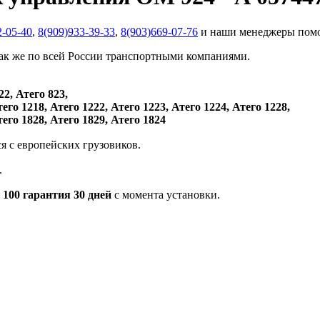
2-05-40
,
8(909)933-39-33
,
8(903)669-07-76
и наши менеджеры помо
так же по всей России транспортными компаниями.
22, Атего 823,
тего 1218, Атего 1222, Атего 1223, Атего 1224, Атего 1228,
тего 1828, Атего 1829, Атего 1824
ся с европейских грузовиков.
.
 100 гарантия 30 дней
с момента установки.