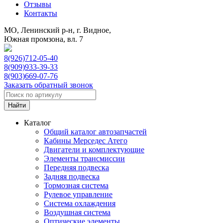
Отзывы
Контакты
МО, Ленинский р-н, г. Видное,
Южная промзона, вл. 7
8(926)712-05-40
8(909)933-39-33
8(903)669-07-76
Заказать обратный звонок
Каталог
Общий каталог автозапчастей
Кабины Мерседес Атего
Двигатели и комплектующие
Элементы трансмиссии
Передняя подвеска
Задняя подвеска
Тормозная сиcтема
Рулевое управление
Система охлаждения
Воздушная система
Оптические элементы