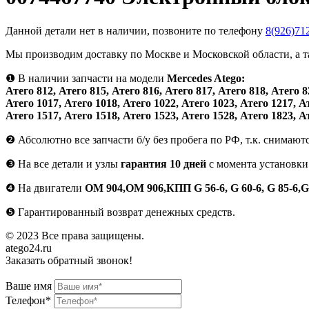
Данной детали нет в наличии, позвоните по телефону
8(926)71
Мы производим доставку по Москве и Московской области, а 
❶
В наличии запчасти на модели
Mercedes Atego:
Атего 812, Атего 815, Атего 816, Атего 817, Атего 818, Атего 8
Атего 1017, Атего 1018, Атего 1022, Атего 1023, Атего 1217, А
Атего 1517, Атего 1518, Атего 1523, Атего 1528, Атего 1823, А
❷
Абсолютно все запчасти б/у без пробега по РФ, т.к. снимают
❸
На все детали и узлы
гарантия 10 дней
с момента установки
❹
На двигатели
ОМ 904,ОМ 906,КПП G 56-6, G 60-6, G 85-6,G
❺
Гарантированный возврат денежных средств.
© 2023 Все права защищены.
atego24.ru
Заказать обратный звонок!
Ваше имя
Телефон*