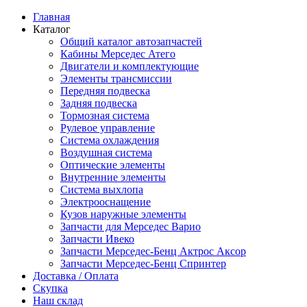
Главная
Каталог
Общий каталог автозапчастей
Кабины Мерседес Атего
Двигатели и комплектующие
Элементы трансмиссии
Передняя подвеска
Задняя подвеска
Тормозная сиcтема
Рулевое управление
Система охлаждения
Воздушная система
Оптические элементы
Внутренние элементы
Система выхлопа
Электрооснащение
Кузов наружные элементы
Запчасти для Мерседес Варио
Запчасти Ивеко
Запчасти Мерседес-Бенц Актрос Аксор
Запчасти Мерседес-Бенц Спринтер
Доставка / Оплата
Скупка
Наш склад