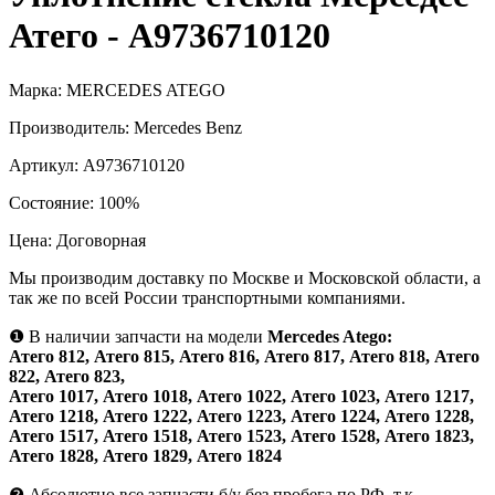
Атего - А9736710120
Марка:
MERCEDES ATEGO
Производитель:
Mercedes Benz
Артикул:
А9736710120
Состояние:
100%
Цена:
Договорная
Мы производим доставку по Москве и Московской области, а
так же по всей России транспортными компаниями.
❶
В наличии запчасти на модели
Mercedes Atego:
Атего 812, Атего 815, Атего 816, Атего 817, Атего 818, Атего
822, Атего 823,
Атего 1017, Атего 1018, Атего 1022, Атего 1023, Атего 1217,
Атего 1218, Атего 1222, Атего 1223, Атего 1224, Атего 1228,
Атего 1517, Атего 1518, Атего 1523, Атего 1528, Атего 1823,
Атего 1828, Атего 1829, Атего 1824
❷
Абсолютно все запчасти б/у без пробега по РФ, т.к.