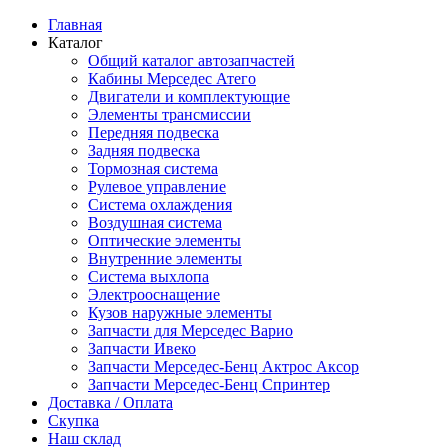
Главная
Каталог
Общий каталог автозапчастей
Кабины Мерседес Атего
Двигатели и комплектующие
Элементы трансмиссии
Передняя подвеска
Задняя подвеска
Тормозная сиcтема
Рулевое управление
Система охлаждения
Воздушная система
Оптические элементы
Внутренние элементы
Система выхлопа
Электрооснащение
Кузов наружные элементы
Запчасти для Мерседес Варио
Запчасти Ивеко
Запчасти Мерседес-Бенц Актрос Аксор
Запчасти Мерседес-Бенц Спринтер
Доставка / Оплата
Скупка
Наш склад