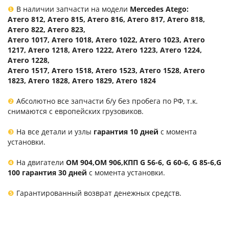
❶
В наличии запчасти на модели
Mercedes Atego:
Атего 812, Атего 815, Атего 816, Атего 817, Атего 818,
Атего 822, Атего 823,
Атего 1017, Атего 1018, Атего 1022, Атего 1023, Атего
1217, Атего 1218, Атего 1222, Атего 1223, Атего 1224,
Атего 1228,
Атего 1517, Атего 1518, Атего 1523, Атего 1528, Атего
1823, Атего 1828, Атего 1829, Атего 1824
❷
Абсолютно все запчасти б/у без пробега по РФ, т.к.
снимаются с европейских грузовиков.
❸
На все детали и узлы
гарантия 10 дней
с момента
установки.
❹
На двигатели
ОМ 904,ОМ 906,КПП G 56-6, G 60-6, G 85-6,G
100 гарантия 30 дней
с момента установки.
❺
Гарантированный возврат денежных средств.