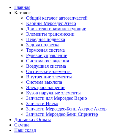
Главная
Каталог
Общий каталог автозапчастей
Кабины Мерседес Атего
Двигатели и комплектующие
Элементы трансмиссии
Передняя подвеска
Задняя подвеска
Тормозная сиcтема
Рулевое управление
Система охлаждения
Воздушная система
Оптические элементы
Внутренние элементы
Система выхлопа
Электрооснащение
Кузов наружные элементы
Запчасти для Мерседес Варио
Запчасти Ивеко
Запчасти Мерседес-Бенц Актрос Аксор
Запчасти Мерседес-Бенц Спринтер
Доставка / Оплата
Скупка
Наш склад