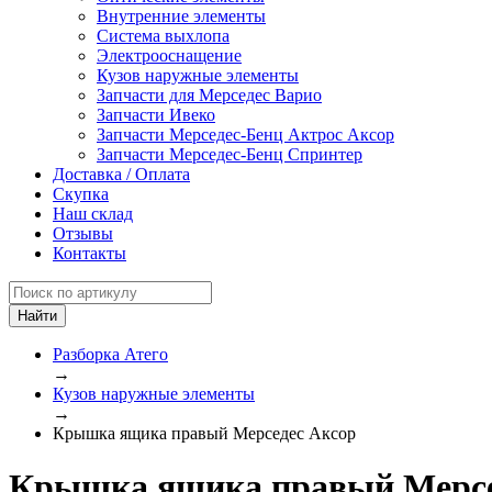
Внутренние элементы
Система выхлопа
Электрооснащение
Кузов наружные элементы
Запчасти для Мерседес Варио
Запчасти Ивеко
Запчасти Мерседес-Бенц Актрос Аксор
Запчасти Мерседес-Бенц Спринтер
Доставка / Оплата
Скупка
Наш склад
Отзывы
Контакты
Разборка Атего
→
Кузов наружные элементы
→
Крышка ящика правый Мерседес Аксор
Крышка ящика правый Мерседе