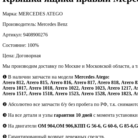
Марка:
MERCEDES ATEGO
Производитель:
Mercedes Benz
Артикул:
9408900276
Состояние:
100%
Цена:
Договорная
Мы производим доставку по Москве и Московской области, а 
❶
В наличии запчасти на модели
Mercedes Atego:
Атего 812, Атего 815, Атего 816, Атего 817, Атего 818, Атего 8
Атего 1017, Атего 1018, Атего 1022, Атего 1023, Атего 1217, А
Атего 1517, Атего 1518, Атего 1523, Атего 1528, Атего 1823, А
❷
Абсолютно все запчасти б/у без пробега по РФ, т.к. снимают
❸
На все детали и узлы
гарантия 10 дней
с момента установки
❹
На двигатели
ОМ 904,ОМ 906,КПП G 56-6, G 60-6, G 85-6,G
❺
Гарантированный возврат денежных средств.