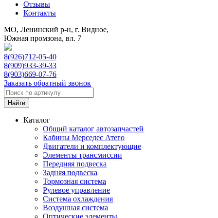
Отзывы
Контакты
МО, Ленинский р-н, г. Видное,
Южная промзона, вл. 7
8(926)712-05-40
8(909)933-39-33
8(903)669-07-76
Заказать обратный звонок
Каталог
Общий каталог автозапчастей
Кабины Мерседес Атего
Двигатели и комплектующие
Элементы трансмиссии
Передняя подвеска
Задняя подвеска
Тормозная сиcтема
Рулевое управление
Система охлаждения
Воздушная система
Оптические элементы