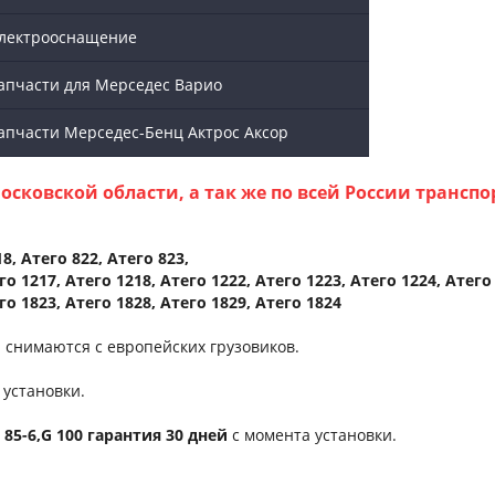
лектрооснащение
апчасти для Мерседес Варио
апчасти Мерседес-Бенц Актрос Аксор
осковской области, а так же по всей России транс
8, Атего 822, Атего 823,
го 1217, Атего 1218, Атего 1222, Атего 1223, Атего 1224, Атего
го 1823, Атего 1828, Атего 1829, Атего 1824
к. снимаются с европейских грузовиков.
 установки.
G 85-6,G 100 гарантия 30 дней
с момента установки.