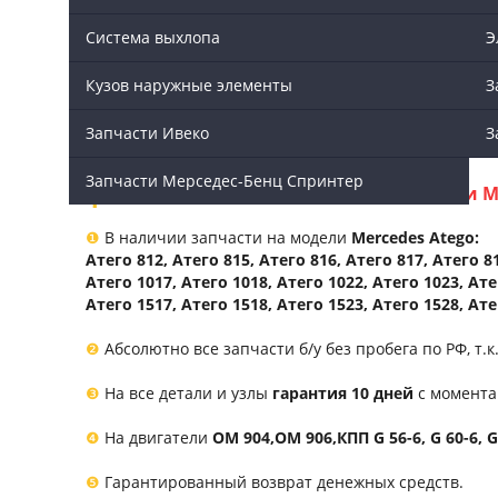
Артикул:
9408800144
Система выхлопа
Э
Состояние:
100%
Кузов наружные элементы
З
Цена:
Договорная
Запчасти Ивеко
З
Запчасти Мерседес-Бенц Спринтер
Мы производим доставку по Москве и М
❶
В наличии запчасти на модели
Mercedes Atego:
Атего 812, Атего 815, Атего 816, Атего 817, Атего 81
Атего 1017, Атего 1018, Атего 1022, Атего 1023, Ате
Атего 1517, Атего 1518, Атего 1523, Атего 1528, Ате
❷
Абсолютно все запчасти б/у без пробега по РФ, т.
❸
На все детали и узлы
гарантия 10 дней
с момента
❹
На двигатели
ОМ 904,ОМ 906,КПП G 56-6, G 60-6, 
❺
Гарантированный возврат денежных средств.