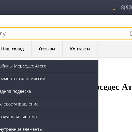
8(92
Наш склад
Отзывы
Контакты
абины Мерседес Атего
о под спальником Атего 2
лементы трансмиссии
о 2 - 9408800144 на Мерседес Ат
адняя подвеска
улевое управление
оздушная система
нутренние элементы