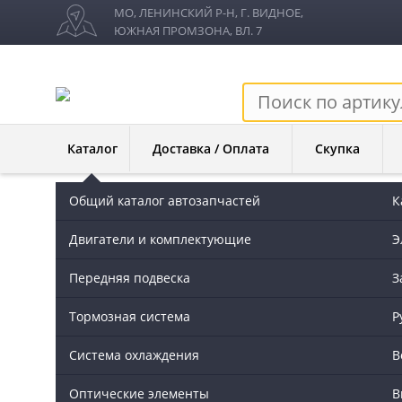
МО, ЛЕНИНСКИЙ Р-Н, Г. ВИДНОЕ,
ЮЖНАЯ ПРОМЗОНА, ВЛ. 7
Каталог
Доставка / Оплата
Скупка
Общий каталог автозапчастей
К
Разборка Атего
→
Кузов наружные элементы
→
Крыл
Двигатели и комплектующие
Э
Крыло под спальником Атег
Передняя подвеска
З
Тормозная сиcтема
Р
Марка:
MERCEDES ATEGO
Система охлаждения
В
Производитель:
Mercedes Benz
Оптические элементы
В